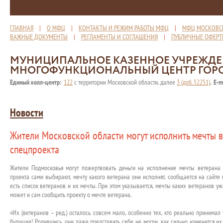
ГЛАВНАЯ
|
О МФЦ
|
КОНТАКТЫ И РЕЖИМ РАБОТЫ МФЦ
|
МФЦ МОСКОВС
ВАЖНЫЕ ДОКУМЕНТЫ
|
РЕГЛАМЕНТЫ И СОГЛАШЕНИЯ
|
ПУБЛИЧНЫЕ ОФЕР
МУНИЦИПАЛЬНОЕ КАЗЕННОЕ УЧРЕЖД
МНОГОФУНКЦИОНАЛЬНЫЙ ЦЕНТР ГОР
Единый колл-центр:
122
с территории Московской области, далее
3 (доб. 52251)
,
E-m
Новости
Жители Московской области могут исполнить мечты 
спецпроекта
Жители Подмосковья могут пожертвовать деньги на исполнение мечты ветерана 
проекта сами выбирают, мечту какого ветерана они исполнят, сообщается на сайте 
есть список ветеранов и их мечты. При этом указывается, мечты каких ветеранов у
может и сам сообщить проекту о мечте ветерана.
«Их (ветеранов – ред.) осталось совсем мало, особенно тех, кто реально принима
будущее! Родившись, они даже представить себе не могли, как сильно изменится их