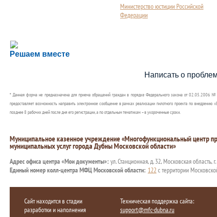
Министерство юстиции Российской
Федерации
Сложности с получением социальной выплаты или 
Решаем вместе
Сообщите об этом
Написать о пробле
* Данная форма не предназначена для приема обращений граждан в порядке Федерального закона от 02.05.2006 №
предоставляет возможность направить электронное сообщение в рамках реализации пилотного проекта по внедрению «Е
позднее 8 рабочих дней после дня его регистрации, а по отдельным тематикам – в укороченные сроки.
Муниципальное казенное учреждение «Многофункциональный центр пр
муниципальных услуг города Дубны Московской области»
Адрес офиса центра «Мои документы»:
ул. Станционная, д. 32, Московская область, г
Единый номер колл-центра МФЦ Московской области:
122
с территории Московско
Сайт находится в стадии
Техническая поддержка сайта:
разработки и наполнения
support@mfc-dubna.ru