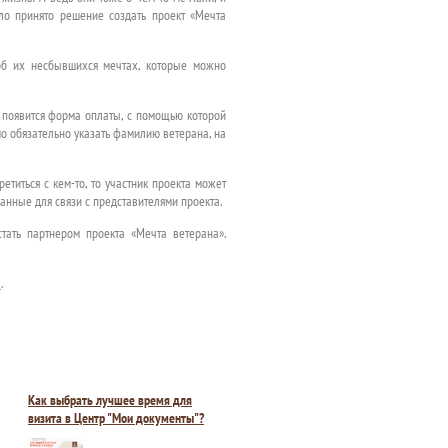
о принято решение создать проект «Мечта
 об их несбывшихся мечтах, которые можно
е появится форма оплаты, с помощью которой
о обязательно указать фамилию ветерана, на
етиться с кем-то, то участник проекта может
данные для связи с представителями проекта.
тать партнером проекта «Мечта ветерана».
а
.
Как выбрать лучшее время для
визита в Центр "Мои документы"?