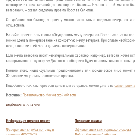
некоторые из этих желаний до сих пор не сбылись… Именно с этой мыслью был
ветерана»», — сказал создатель проекта Ярослав Селютин.
Он добавил, что благодаря проекту можно рассказать о подвигах ветеранов и
осуществить.
На сайте проекта есть кнопка «Осуществить мечту ветерана». После нажатия на не
можно сделать пожертвование на конкретную мечту ветерана. При оплате необходим
осуществление чьей мечты делается пожертвование.
Если мечта ветерана носит нематериальный характер, например, ветеран хочет встр
сам организовать эту встречу. Для этого необходимо будет оставить свои контактные 
Помимо этого, индивидуальный предприниматель или юридическое лицо может с
Желающие могут стать волонтерами проекта.
Подробнее о том, как перевести деньги для ветеранов, можно узнать на
сайте проект
Источник:
Правительство Московской области
Опубликовано:
22.04.2020
Информация органов власти
Полезные ссылки
Федеральная служба по труду и
Официальный сайт городского округа
занятости (РОСТРУД)
Дубны Московской области