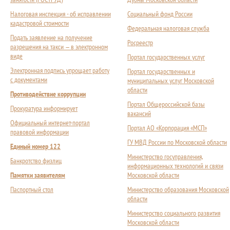
Налоговая инспекция - об исправлении
Социальный фонд России
кадастровой стоимости
Федеральная налоговая служба
Подать заявление на получение
Росреестр
разрешения на такси — в электронном
виде
Портал государственных услуг
Электронная подпись упрощает работу
Портал государственных и
с документами
муниципальных услуг Московской
области
Противодействие коррупции
Портал Общероссийской базы
Прокуратура информирует
вакансий
Официальный интернет-портал
Портал АО «Корпорация «МСП»
правовой информации
ГУ МВД России по Московской области
Единый номер 122
Министерство госуправления,
Банкротство физлиц
информационных технологий и связи
Памятки заявителям
Московской области
Паспортный стол
Министерство образования Московской
области
Министерство социального развития
Московской области