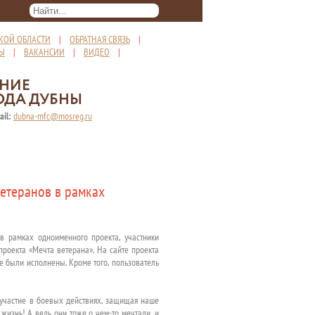
КОЙ ОБЛАСТИ
|
ОБРАТНАЯ СВЯЗЬ
|
ТЫ
|
ВАКАНСИИ
|
ВИДЕО
|
ЕНИЕ
ОДА ДУБНЫ
ail:
dubna-mfc@mosreg.ru
ветеранов в рамках
в рамках одноименного проекта, участники
проекта «Мечта ветерана». На сайте проекта
же были исполнены. Кроме того, пользователь
л участие в боевых действиях, защищая наше
 жизнь! А ведь они тоже о чем-то мечтали, и