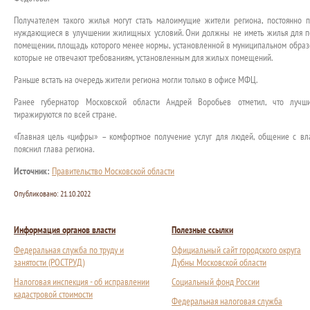
Получателем такого жилья могут стать малоимущие жители региона, постоянно
нуждающиеся в улучшении жилищных условий. Они должны не иметь жилья для п
помещении, площадь которого менее нормы, установленной в муниципальном образо
которые не отвечают требованиям, установленным для жилых помещений.
Раньше встать на очередь жители региона могли только в офисе МФЦ.
Ранее губернатор Московской области Андрей Воробьев отметил, что лучш
тиражируются по всей стране.
«Главная цель «цифры» – комфортное получение услуг для людей, общение с вла
пояснил глава региона.
Источник:
Правительство Московской области
Опубликовано:
21.10.2022
Информация органов власти
Полезные ссылки
Федеральная служба по труду и
Официальный сайт городского округа
занятости (РОСТРУД)
Дубны Московской области
Налоговая инспекция - об исправлении
Социальный фонд России
кадастровой стоимости
Федеральная налоговая служба