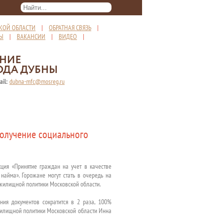
КОЙ ОБЛАСТИ
|
ОБРАТНАЯ СВЯЗЬ
|
ТЫ
|
ВАКАНСИИ
|
ВИДЕО
|
ЕНИЕ
ОДА ДУБНЫ
ail:
dubna-mfc@mosreg.ru
получение социального
кция «Принятие граждан на учет в качестве
айма». Горожане могут стать в очередь на
жилищной политики Московской области.
ния документов сократится в 2 раза, 100%
жилищной политики Московской области Инна