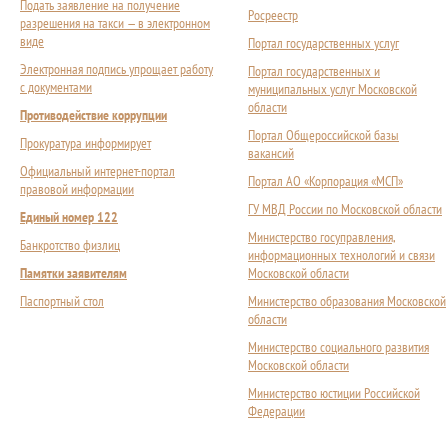
Подать заявление на получение
Росреестр
разрешения на такси — в электронном
виде
Портал государственных услуг
Электронная подпись упрощает работу
Портал государственных и
с документами
муниципальных услуг Московской
области
Противодействие коррупции
Портал Общероссийской базы
Прокуратура информирует
вакансий
Официальный интернет-портал
Портал АО «Корпорация «МСП»
правовой информации
ГУ МВД России по Московской области
Единый номер 122
Министерство госуправления,
Банкротство физлиц
информационных технологий и связи
Памятки заявителям
Московской области
Паспортный стол
Министерство образования Московской
области
Министерство социального развития
Московской области
Министерство юстиции Российской
Федерации