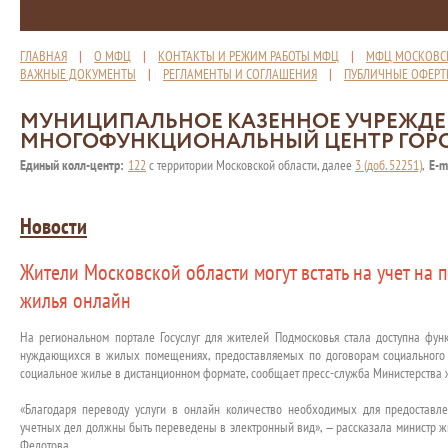
ГЛАВНАЯ
|
О МФЦ
|
КОНТАКТЫ И РЕЖИМ РАБОТЫ МФЦ
|
МФЦ МОСКОВС
ВАЖНЫЕ ДОКУМЕНТЫ
|
РЕГЛАМЕНТЫ И СОГЛАШЕНИЯ
|
ПУБЛИЧНЫЕ ОФЕР
МУНИЦИПАЛЬНОЕ КАЗЕННОЕ УЧРЕЖД
МНОГОФУНКЦИОНАЛЬНЫЙ ЦЕНТР ГОР
Единый колл-центр:
122
с территории Московской области, далее
3 (доб. 52251)
,
E-m
Новости
Жители Московской области могут встать на учет на 
жилья онлайн
На региональном портале Госуслуг для жителей Подмосковья стала доступна фун
нуждающихся в жилых помещениях, предоставляемых по договорам социального н
социальное жилье в дистанционном формате, сообщает пресс-служба Министерства 
«Благодаря переводу услуги в онлайн количество необходимых для предоставле
учетных дел должны быть переведены в электронный вид», — рассказала министр 
Федотова.