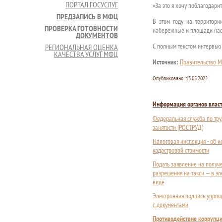
ПОРТАЛ ГОСУСЛУГ
«За это я хочу поблагодарит
ПРЕДЗАПИСЬ В МФЦ
В этом году на территори
ПРОВЕРКА ГОТОВНОСТИ
набережные и площади нас
ДОКУМЕНТОВ
С полным текстом интервью
РЕГИОНАЛЬНАЯ ОЦЕНКА
КАЧЕСТВА УСЛУГ МФЦ
Источник:
Правительство М
Опубликовано:
13.05.2022
Информация органов влас
Федеральная служба по тру
занятости (РОСТРУД)
Налоговая инспекция - об 
кадастровой стоимости
Подать заявление на получ
разрешения на такси — в э
виде
Электронная подпись упрощ
с документами
Противодействие коррупц