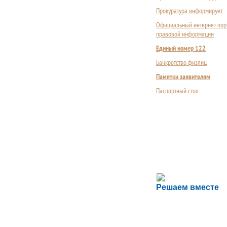
Прокуратура информирует
Официальный интернет-пор
правовой информации
Единый номер 122
Банкротство физлиц
Памятки заявителям
Паспортный стол
Сложности с пол
Решаем вместе
Сообщите об этом