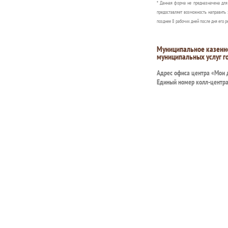
* Данная форма не предназначена дл
предоставляет возможность направить 
позднее 8 рабочих дней после дня его р
Муниципальное казенн
муниципальных услуг г
Адрес офиса центра «Мои
Единый номер колл-центр