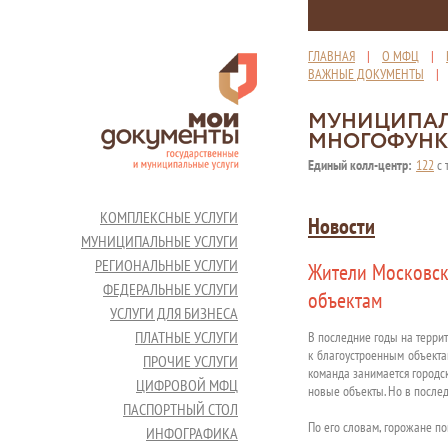
ГЛАВНАЯ
|
О МФЦ
|
ВАЖНЫЕ ДОКУМЕНТЫ
МУНИЦИПАЛ
МНОГОФУНК
Единый колл-центр:
122
с 
КОМПЛЕКСНЫЕ УСЛУГИ
Новости
МУНИЦИПАЛЬНЫЕ УСЛУГИ
РЕГИОНАЛЬНЫЕ УСЛУГИ
Жители Московск
ФЕДЕРАЛЬНЫЕ УСЛУГИ
объектам
УСЛУГИ ДЛЯ БИЗНЕСА
ПЛАТНЫЕ УСЛУГИ
В последние годы на терри
к благоустроенным объекта
ПРОЧИЕ УСЛУГИ
команда занимается городс
ЦИФРОВОЙ МФЦ
новые объекты. Но в послед
ПАСПОРТНЫЙ СТОЛ
По его словам, горожане п
ИНФОГРАФИКА