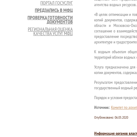
ПОРТАЛ ГОСУСЛУГ
агентства водных ресурсов.
ПРЕДЗАПИСЬ В МФЦ
«В целях оптимизации и по
ПРОВЕРКА ГОТОВНОСТИ
копий документов, содерж
ДОКУМЕНТОВ
области и Московско-Ок
РЕГИОНАЛЬНАЯ ОЦЕНКА
соглашение о взаимодейств
КАЧЕСТВА УСЛУГ МФЦ
предоставление посредство
архитектуре и градостроите
К водным объектам общего
территорий вблизи водных 
Услуга предназначена для
копии документов, содержа
Результатом предоставлен
государственный водный ре
Порядок и условия предост
Источник:
Комитет по архит
Опубликовано:
06.05.2020
Информация органов влас