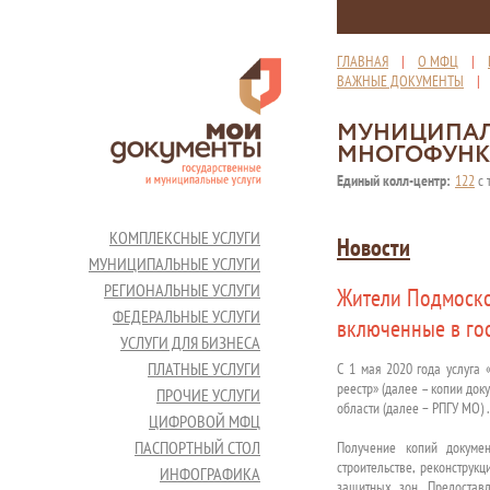
ГЛАВНАЯ
|
О МФЦ
|
ВАЖНЫЕ ДОКУМЕНТЫ
МУНИЦИПАЛ
МНОГОФУНК
Единый колл-центр:
122
с 
КОМПЛЕКСНЫЕ УСЛУГИ
Новости
МУНИЦИПАЛЬНЫЕ УСЛУГИ
РЕГИОНАЛЬНЫЕ УСЛУГИ
Жители Подмоско
ФЕДЕРАЛЬНЫЕ УСЛУГИ
включенные в го
УСЛУГИ ДЛЯ БИЗНЕСА
ПЛАТНЫЕ УСЛУГИ
С 1 мая 2020 года услуга
реестр» (далее – копии док
ПРОЧИЕ УСЛУГИ
области (далее − РПГУ МО) .
ЦИФРОВОЙ МФЦ
ПАСПОРТНЫЙ СТОЛ
Получение копий докуме
строительстве, реконстру
ИНФОГРАФИКА
защитных зон. Предостав