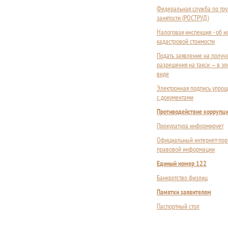
Федеральная служба по тру
занятости (РОСТРУД)
Налоговая инспекция - об 
кадастровой стоимости
Подать заявление на получ
разрешения на такси — в э
виде
Электронная подпись упрощ
с документами
Противодействие коррупц
Прокуратура информирует
Официальный интернет-пор
правовой информации
Единый номер 122
Банкротство физлиц
Памятки заявителям
Паспортный стол