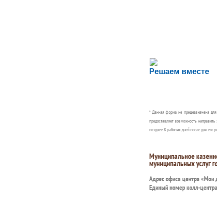
Сложности с пол
Решаем вместе
Сообщите об этом
* Данная форма не предназначена дл
предоставляет возможность направить 
позднее 8 рабочих дней после дня его р
Муниципальное казенн
муниципальных услуг г
Адрес офиса центра «Мои
Единый номер колл-центр