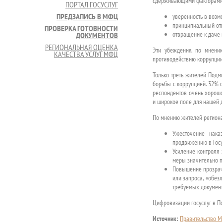
сдерживающими факторами 
ПОРТАЛ ГОСУСЛУГ
ПРЕДЗАПИСЬ В МФЦ
уверенность в возм
принципиальный отк
ПРОВЕРКА ГОТОВНОСТИ
отвращение к даче в
ДОКУМЕНТОВ
РЕГИОНАЛЬНАЯ ОЦЕНКА
Эти убеждения, по мнени
КАЧЕСТВА УСЛУГ МФЦ
противодействию коррупции
Только треть жителей Подм
борьбы с коррупцией. 32% 
респондентов очень хорошо
и широкое поле для нашей 
По мнению жителей региона
Ужесточение нака
продвижению в Госу
Усиление контроля
меры значительно п
Повышение прозрач
или запроса, «обез
требуемых документ
Цифровизации госуслуг в По
Источник:
Правительство М