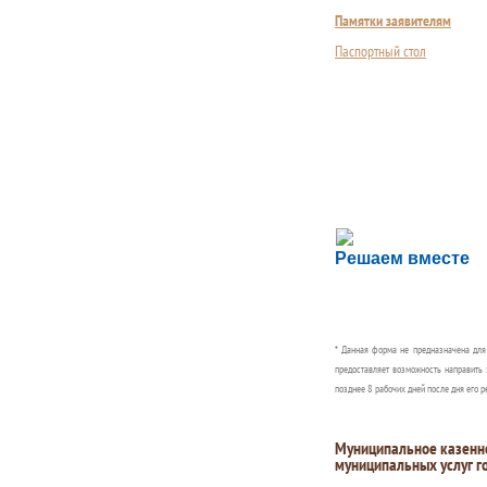
Памятки заявителям
Паспортный стол
Сложности с пол
Решаем вместе
Сообщите об этом
* Данная форма не предназначена дл
предоставляет возможность направить 
позднее 8 рабочих дней после дня его р
Муниципальное казенн
муниципальных услуг г