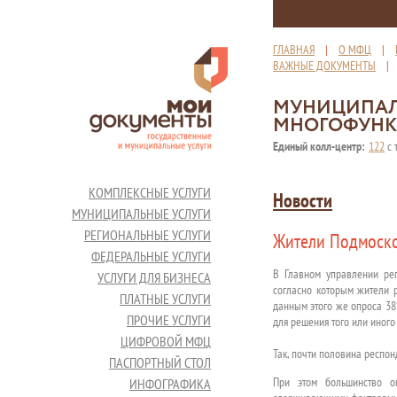
ГЛАВНАЯ
|
О МФЦ
|
ВАЖНЫЕ ДОКУМЕНТЫ
МУНИЦИПАЛ
МНОГОФУНК
Единый колл-центр:
122
с 
КОМПЛЕКСНЫЕ УСЛУГИ
Новости
МУНИЦИПАЛЬНЫЕ УСЛУГИ
РЕГИОНАЛЬНЫЕ УСЛУГИ
Жители Подмоско
ФЕДЕРАЛЬНЫЕ УСЛУГИ
В Главном управлении рег
УСЛУГИ ДЛЯ БИЗНЕСА
согласно которым жители р
ПЛАТНЫЕ УСЛУГИ
данным этого же опроса 38
ПРОЧИЕ УСЛУГИ
для решения того или иного
ЦИФРОВОЙ МФЦ
Так, почти половина респон
ПАСПОРТНЫЙ СТОЛ
При этом большинство о
ИНФОГРАФИКА