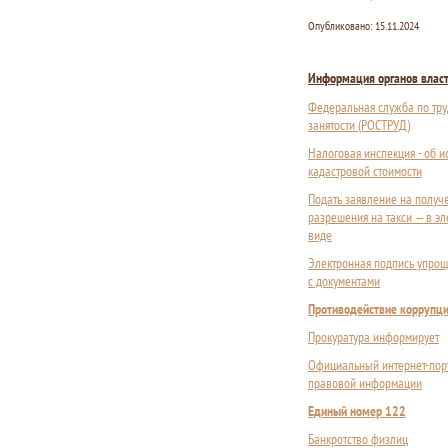
Опубликовано:
15.11.2024
Информация органов влас
Федеральная служба по тру
занятости (РОСТРУД)
Налоговая инспекция - об 
кадастровой стоимости
Подать заявление на получ
разрешения на такси — в э
виде
Электронная подпись упрощ
с документами
Противодействие коррупц
Прокуратура информирует
Официальный интернет-пор
правовой информации
Единый номер 122
Банкротство физлиц