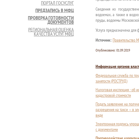
ПОРТАЛ ГОСУСЛУГ
Сведения из государствен
ПРЕДЗАПИСЬ В МФЦ
водоемах, а также в водоо
ПРОВЕРКА ГОТОВНОСТИ
пруды, водоемы Московской
ДОКУМЕНТОВ
РЕГИОНАЛЬНАЯ ОЦЕНКА
Услуга предназначена для 
КАЧЕСТВА УСЛУГ МФЦ
Источник:
Правительство М
Опубликовано:
01.09.2019
Информация органов влас
Федеральная служба по тру
занятости (РОСТРУД)
Налоговая инспекция - об 
кадастровой стоимости
Подать заявление на получ
разрешения на такси — в э
виде
Электронная подпись упрощ
с документами
Противодействие коррупц