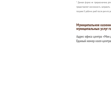
* Данная форма не предназначена дл
предоставляет возможность направить 
позднее 8 рабочих дней после дня его р
Муниципальное казенн
муниципальных услуг г
Адрес офиса центра «Мои
Единый номер колл-центр