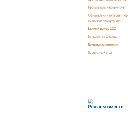
Прокуратура информирует
Официальный интернет-пор
правовой информации
Единый номер 122
Банкротство физлиц
Памятки заявителям
Паспортный стол
Сложности с пол
Решаем вместе
Сообщите об этом