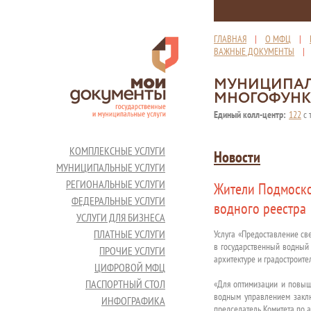
ГЛАВНАЯ
|
О МФЦ
|
ВАЖНЫЕ ДОКУМЕНТЫ
МУНИЦИПАЛ
МНОГОФУНК
Единый колл-центр:
122
с 
КОМПЛЕКСНЫЕ УСЛУГИ
Новости
МУНИЦИПАЛЬНЫЕ УСЛУГИ
РЕГИОНАЛЬНЫЕ УСЛУГИ
Жители Подмосков
ФЕДЕРАЛЬНЫЕ УСЛУГИ
водного реестра
УСЛУГИ ДЛЯ БИЗНЕСА
ПЛАТНЫЕ УСЛУГИ
Услуга «Предоставление св
в государственный водный 
ПРОЧИЕ УСЛУГИ
архитектуре и градостроите
ЦИФРОВОЙ МФЦ
ПАСПОРТНЫЙ СТОЛ
«Для оптимизации и повыш
водным управлением заклю
ИНФОГРАФИКА
председатель Комитета по а