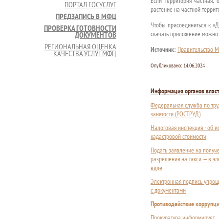
Если территория частная, 
ПОРТАЛ ГОСУСЛУГ
растение на частной терри
ПРЕДЗАПИСЬ В МФЦ
Чтобы присоединиться к «Д
ПРОВЕРКА ГОТОВНОСТИ
скачать приложение можно
ДОКУМЕНТОВ
РЕГИОНАЛЬНАЯ ОЦЕНКА
Источник:
Правительство М
КАЧЕСТВА УСЛУГ МФЦ
Опубликовано:
14.06.2024
Информация органов влас
Федеральная служба по тру
занятости (РОСТРУД)
Налоговая инспекция - об 
кадастровой стоимости
Подать заявление на получ
разрешения на такси — в э
виде
Электронная подпись упрощ
с документами
Противодействие коррупц
Прокуратура информирует