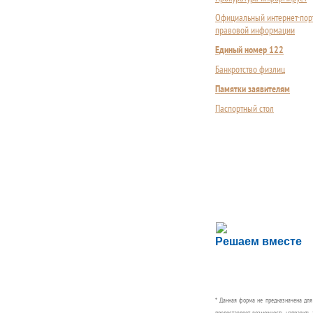
Официальный интернет-пор
правовой информации
Единый номер 122
Банкротство физлиц
Памятки заявителям
Паспортный стол
Сложности с пол
Решаем вместе
Сообщите об этом
* Данная форма не предназначена дл
предоставляет возможность направить 