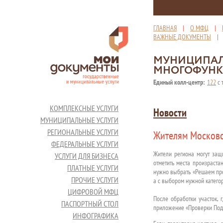
ГЛАВНАЯ
|
О МФЦ
|
ВАЖНЫЕ ДОКУМЕНТЫ
МУНИЦИПАЛ
МНОГОФУНК
Единый колл-центр:
122
с 
КОМПЛЕКСНЫЕ УСЛУГИ
Новости
МУНИЦИПАЛЬНЫЕ УСЛУГИ
РЕГИОНАЛЬНЫЕ УСЛУГИ
Жителям Московс
ФЕДЕРАЛЬНЫЕ УСЛУГИ
Жители региона могут защ
УСЛУГИ ДЛЯ БИЗНЕСА
отметить места произраста
ПЛАТНЫЕ УСЛУГИ
нужно выбрать «Решаем про
ПРОЧИЕ УСЛУГИ
а с выбором нужной категор
ЦИФРОВОЙ МФЦ
После обработки участок, 
ПАСПОРТНЫЙ СТОЛ
приложение «Проверки Подмо
ИНФОГРАФИКА