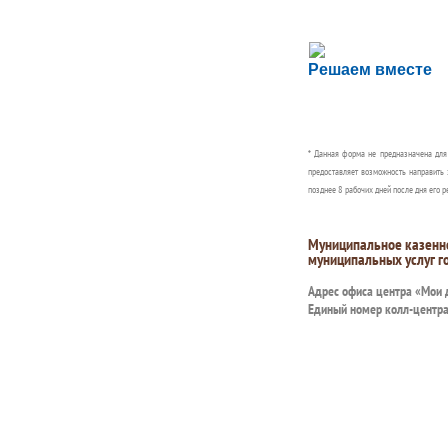
Сложности с пол
Решаем вместе
Сообщите об этом
* Данная форма не предназначена дл
предоставляет возможность направить 
позднее 8 рабочих дней после дня его р
Муниципальное казенн
муниципальных услуг г
Адрес офиса центра «Мои
Единый номер колл-центр