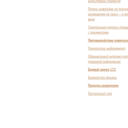
кадастровой стоимости
Подать заявление на получ
разрешения на такси — в э
виде
Электронная подпись упрощ
с документами
Противодействие коррупц
Прокуратура информирует
Официальный интернет-пор
правовой информации
Единый номер 122
Банкротство физлиц
Памятки заявителям
Паспортный стол