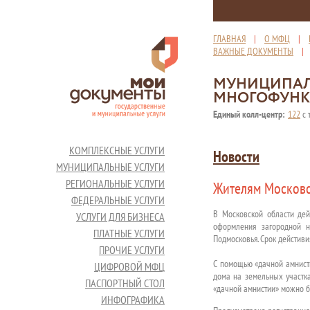
ГЛАВНАЯ
|
О МФЦ
|
ВАЖНЫЕ ДОКУМЕНТЫ
МУНИЦИПАЛ
МНОГОФУНК
Единый колл-центр:
122
с 
КОМПЛЕКСНЫЕ УСЛУГИ
Новости
МУНИЦИПАЛЬНЫЕ УСЛУГИ
РЕГИОНАЛЬНЫЕ УСЛУГИ
Жителям Московс
ФЕДЕРАЛЬНЫЕ УСЛУГИ
В Московской области дей
УСЛУГИ ДЛЯ БИЗНЕСА
оформления загородной н
ПЛАТНЫЕ УСЛУГИ
Подмосковья. Срок дейстиви
ПРОЧИЕ УСЛУГИ
С помощью «дачной амнист
ЦИФРОВОЙ МФЦ
дома на земельных участка
ПАСПОРТНЫЙ СТОЛ
«дачной амнистии» можно бу
ИНФОГРАФИКА