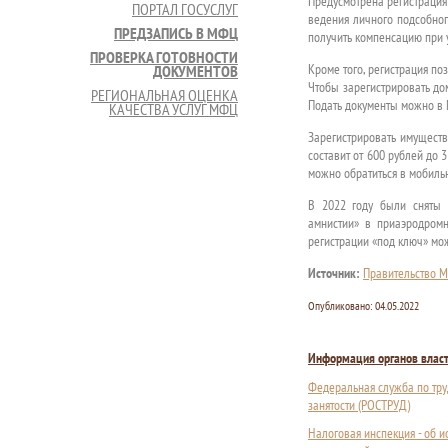
Предусмотрена регистрация
ПОРТАЛ ГОСУСЛУГ
ведения личного подсобног
ПРЕДЗАПИСЬ В МФЦ
получить компенсацию при у
ПРОВЕРКА ГОТОВНОСТИ
Кроме того, регистрация по
ДОКУМЕНТОВ
Чтобы зарегистрировать до
РЕГИОНАЛЬНАЯ ОЦЕНКА
Подать документы можно в 
КАЧЕСТВА УСЛУГ МФЦ
Зарегистрировать имущество
составит от 600 рублей до 
можно обратиться в мобильн
В 2022 году были сняты 
амнистии» в приаэродром
регистрации «под ключ» мо
Источник:
Правительство М
Опубликовано:
04.05.2022
Информация органов влас
Федеральная служба по тру
занятости (РОСТРУД)
Налоговая инспекция - об 