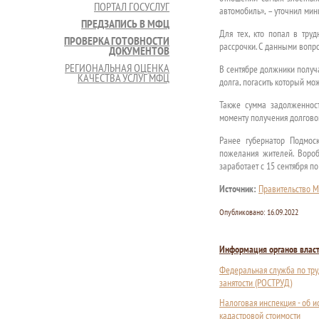
ПОРТАЛ ГОСУСЛУГ
автомобиль», – уточнил ми
ПРЕДЗАПИСЬ В МФЦ
Для тех, кто попал в тру
ПРОВЕРКА ГОТОВНОСТИ
рассрочки. С данными воп
ДОКУМЕНТОВ
РЕГИОНАЛЬНАЯ ОЦЕНКА
В сентябре должники получа
КАЧЕСТВА УСЛУГ МФЦ
долга, погасить который мо
Также сумма задолженнос
моменту получения долговог
Ранее губернатор Подмос
пожелания жителей. Вороб
заработает с 15 сентября п
Источник:
Правительство М
Опубликовано:
16.09.2022
Информация органов влас
Федеральная служба по тру
занятости (РОСТРУД)
Налоговая инспекция - об 
кадастровой стоимости