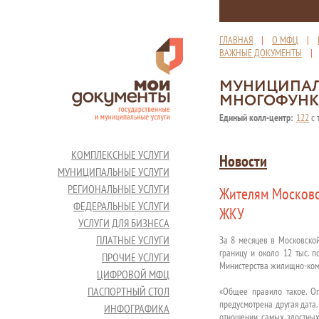
ГЛАВНАЯ
|
О МФЦ
|
ВАЖНЫЕ ДОКУМЕНТЫ
МУНИЦИПАЛ
МНОГОФУНК
Единый колл-центр:
122
с 
КОМПЛЕКСНЫЕ УСЛУГИ
Новости
МУНИЦИПАЛЬНЫЕ УСЛУГИ
РЕГИОНАЛЬНЫЕ УСЛУГИ
Жителям Московс
ФЕДЕРАЛЬНЫЕ УСЛУГИ
ЖКУ
УСЛУГИ ДЛЯ БИЗНЕСА
ПЛАТНЫЕ УСЛУГИ
За 8 месяцев в Московско
границу и около 12 тыс. 
ПРОЧИЕ УСЛУГИ
Министерства жилищно-комм
ЦИФРОВОЙ МФЦ
ПАСПОРТНЫЙ СТОЛ
«Общее правило такое. О
предусмотрена другая дата.
ИНФОГРАФИКА
отношении самых злостных 