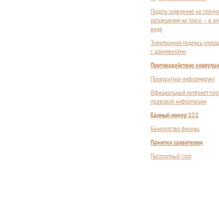
Подать заявление на получ
разрешения на такси — в э
виде
Электронная подпись упрощ
с документами
Противодействие коррупц
Прокуратура информирует
Официальный интернет-пор
правовой информации
Единый номер 122
Банкротство физлиц
Памятки заявителям
Паспортный стол