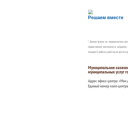
Сложности с пол
Решаем вместе
Сообщите об этом
* Данная форма не предназначена дл
предоставляет возможность направить 
позднее 8 рабочих дней после дня его р
Муниципальное казенн
муниципальных услуг г
Адрес офиса центра «Мои
Единый номер колл-центр