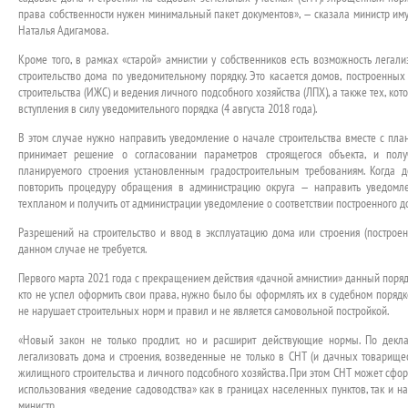
права собственности нужен минимальный пакет документов», — сказала министр и
Наталья Адигамова.
Кроме того, в рамках «старой» амнистии у собственников есть возможность легал
строительство дома по уведомительному порядку. Это касается домов, построенны
строительства (ИЖС) и ведения личного подсобного хозяйства (ЛПХ), а также тех, ко
вступления в силу уведомительного порядка (4 августа 2018 года).
В этом случае нужно направить уведомление о начале строительства вместе с пла
принимает решение о согласовании параметров строящегося объекта, и полу
планируемого строения установленным градостроительным требованиям. Когда д
повторить процедуру обращения в администрацию округа — направить уведомле
техпланом и получить от администрации уведомление о соответствии построенного 
Разрешений на строительство и ввод в эксплуатацию дома или строения (построен
данном случае не требуется.
Первого марта 2021 года с прекращением действия «дачной амнистии» данный поряд
кто не успел оформить свои права, нужно было бы оформлять их в судебном порядке 
не нарушает строительных норм и правил и не является самовольной постройкой.
«Новый закон не только продлит, но и расширит действующие нормы. По декл
легализовать дома и строения, возведенные не только в СНТ (и дачных товарищес
жилищного строительства и личного подсобного хозяйства. При этом СНТ может сфо
использования «ведение садоводства» как в границах населенных пунктов, так и н
министр.