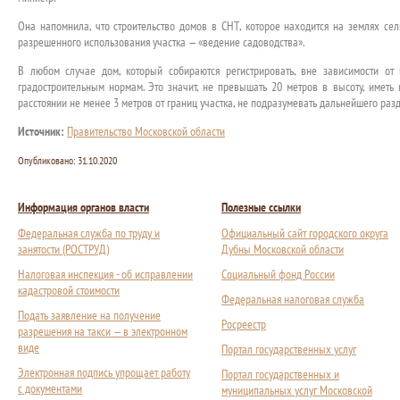
Она напомнила, что строительство домов в СНТ, которое находится на землях сел
разрешенного использования участка — «ведение садоводства».
В любом случае дом, который собираются регистрировать, вне зависимости от 
градостроительным нормам. Это значит, не превышать 20 метров в высоту, иметь 
расстоянии не менее 3 метров от границ участка, не подразумевать дальнейшего раз
Источник:
Правительство Московской области
Опубликовано:
31.10.2020
Информация органов власти
Полезные ссылки
Федеральная служба по труду и
Официальный сайт городского округа
занятости (РОСТРУД)
Дубны Московской области
Налоговая инспекция - об исправлении
Социальный фонд России
кадастровой стоимости
Федеральная налоговая служба
Подать заявление на получение
Росреестр
разрешения на такси — в электронном
виде
Портал государственных услуг
Электронная подпись упрощает работу
Портал государственных и
с документами
муниципальных услуг Московской