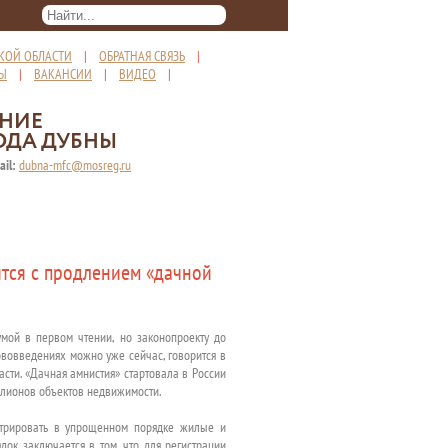
КОЙ ОБЛАСТИ
|
ОБРАТНАЯ СВЯЗЬ
|
ТЫ
|
ВАКАНСИИ
|
ВИДЕО
|
ЕНИЕ
ОДА ДУБНЫ
ail:
dubna-mfc@mosreg.ru
ится с продлением «дачной
умой в первом чтении, но законопроекту до
ововведениях можно уже сейчас, говорится в
ти. «Дачная амнистия» стартовала в России
ллионов объектов недвижимости.
истрировать в упрощенном порядке жилые и
ок заключается в том, что для регистрации