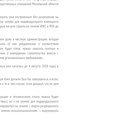
мущественных отношений Московской области
изовать уже построенные без разрешения на
х на землях для индивидуального жилищного
торые начали строить на землях ИЖС и ЛПХ до
ном дома в местную администрацию, которая
чить от них уведомление о соответствии
ом будет готов, нужно заказать техплан и
ние о завершении строительства вместе с
дома установленным требованиям.
ных или начатых до 4 августа 2018 года) в
ок тоже должен был бы завершиться, и всем,
и то в том случае, если докажут, что их дом
арации и техническому плану можно будет
твах), но и на землях для индивидуального
рмироваться на землях с видом разрешенного
а землях сельхозназначения», — подчеркнула