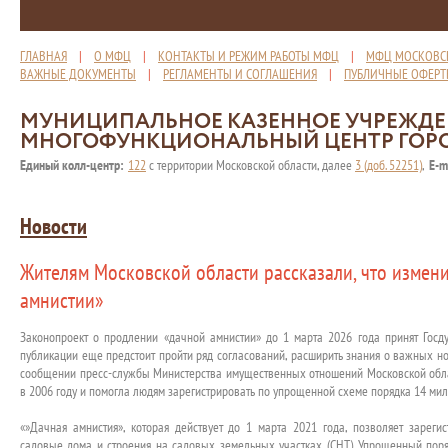
ГЛАВНАЯ
|
О МФЦ
|
КОНТАКТЫ И РЕЖИМ РАБОТЫ МФЦ
|
МФЦ МОСКОВС
ВАЖНЫЕ ДОКУМЕНТЫ
|
РЕГЛАМЕНТЫ И СОГЛАШЕНИЯ
|
ПУБЛИЧНЫЕ ОФЕР
МУНИЦИПАЛЬНОЕ КАЗЕННОЕ УЧРЕЖД
МНОГОФУНКЦИОНАЛЬНЫЙ ЦЕНТР ГОР
Единый колл-центр:
122
с территории Московской области, далее
3 (доб. 52251)
,
E-m
Новости
Жителям Московской области рассказали, что измен
амнистии»
Законопроект о продлении «дачной амнистии» до 1 марта 2026 года принят Госд
публикации еще предстоит пройти ряд согласований, расширить знания о важных н
сообщении пресс-службы Министерства имущественных отношений Московской облас
в 2006 году и помогла людям зарегистрировать по упрощенной схеме порядка 14 ми
«»Дачная амнистия», которая действует до 1 марта 2021 года, позволяет зарег
садовые дома и строения на садовых земельных участках (СНТ). Упрощенный поряд