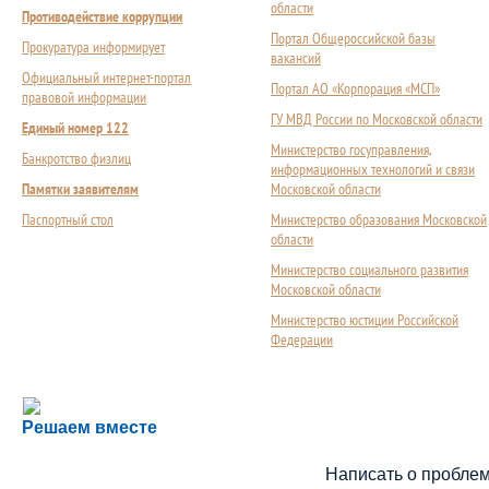
области
Противодействие коррупции
Портал Общероссийской базы
Прокуратура информирует
вакансий
Официальный интернет-портал
Портал АО «Корпорация «МСП»
правовой информации
ГУ МВД России по Московской области
Единый номер 122
Министерство госуправления,
Банкротство физлиц
информационных технологий и связи
Памятки заявителям
Московской области
Паспортный стол
Министерство образования Московской
области
Министерство социального развития
Московской области
Министерство юстиции Российской
Федерации
Сложности с получением социальной выплаты или 
Решаем вместе
Сообщите об этом
Написать о пробле