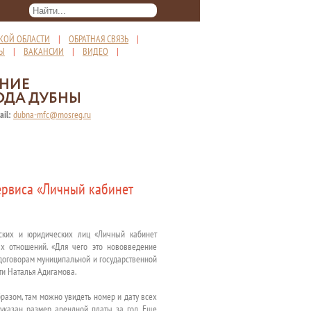
КОЙ ОБЛАСТИ
|
ОБРАТНАЯ СВЯЗЬ
|
ТЫ
|
ВАКАНСИИ
|
ВИДЕО
|
ЕНИЕ
ОДА ДУБНЫ
ail:
dubna-mfc@mosreg.ru
ервиса «Личный кабинет
ких и юридических лиц «Личный кабинет
ых отношений. «Для чего это нововведение
договорам муниципальной и государственной
и Наталья Адигамова.
разом, там можно увидеть номер и дату всех
 указан размер арендной платы за год. Еще