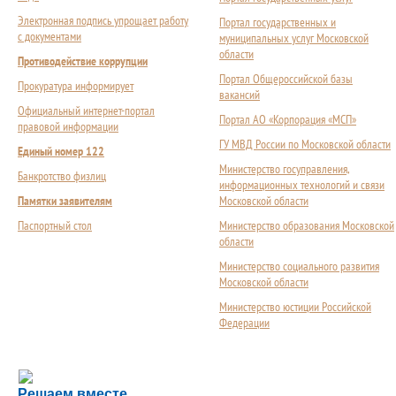
Электронная подпись упрощает работу
Портал государственных и
с документами
муниципальных услуг Московской
области
Противодействие коррупции
Портал Общероссийской базы
Прокуратура информирует
вакансий
Официальный интернет-портал
Портал АО «Корпорация «МСП»
правовой информации
ГУ МВД России по Московской области
Единый номер 122
Министерство госуправления,
Банкротство физлиц
информационных технологий и связи
Памятки заявителям
Московской области
Паспортный стол
Министерство образования Московской
области
Министерство социального развития
Московской области
Министерство юстиции Российской
Федерации
Сложности с получением социальной выплаты или 
Решаем вместе