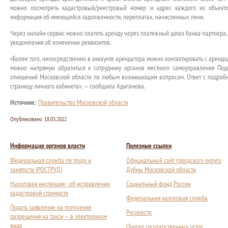
можно посмотреть кадастровый/реестровый номер и адрес каждого из объекто
информация об имеющейся задолженности, переплатах, начисленных пени.
Через онлайн-сервис можно платить аренду через платежный шлюз банка-партнера, 
уведомления об изменении реквизитов.
«Более того, непосредственно в аккаунте арендатора можно контактировать с аренд
можно напрямую обратиться к сотруднику органов местного самоуправления По
отношений Московской области по любым возникающим вопросам. Ответ с подробн
страницу личного кабинета», — сообщила Адигамова.
Источник:
Правительство Московской области
Опубликовано:
18.03.2022
Информация органов власти
Полезные ссылки
Федеральная служба по труду и
Официальный сайт городского округа
занятости (РОСТРУД)
Дубны Московской области
Налоговая инспекция - об исправлении
Социальный фонд России
кадастровой стоимости
Федеральная налоговая служба
Подать заявление на получение
Росреестр
разрешения на такси — в электронном
виде
Портал государственных услуг