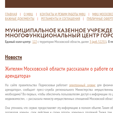
ГЛАВНАЯ
|
О МФЦ
|
КОНТАКТЫ И РЕЖИМ РАБОТЫ МФЦ
|
МФЦ МОСКОВС
ВАЖНЫЕ ДОКУМЕНТЫ
|
РЕГЛАМЕНТЫ И СОГЛАШЕНИЯ
|
ПУБЛИЧНЫЕ ОФЕР
МУНИЦИПАЛЬНОЕ КАЗЕННОЕ УЧРЕЖД
МНОГОФУНКЦИОНАЛЬНЫЙ ЦЕНТР ГОР
Единый колл-центр:
122
с территории Московской области, далее
3 (доб. 52251)
,
E-m
Новости
Жителям Московской области рассказали о работе с
арендатора»
На сайте правительства Подмосковья работает
электронный сервис
для физичес
арендатора», сообщает пресс-служба регионального Министерства имущественн
необходимо? Во-первых, чтобы обеспечить пользователям доступ к информации по 
недвижимости», — рассказала министр имущественных отношений Московской област
Она уточнила, что сервис предоставляет эту информацию в полном объеме. Таким об
договоров аренды, срок действия и сроки оплаты арендных платежей. Также там