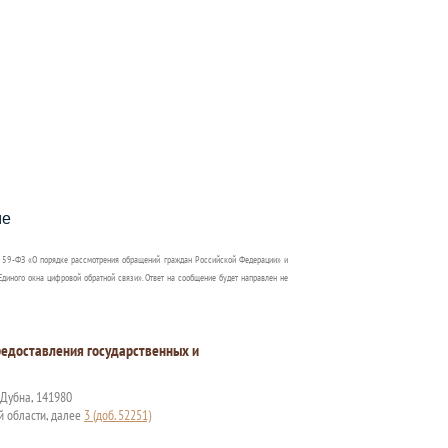
пособия?
ме
 59-ФЗ «О порядке рассмотрения обращений граждан Российской Федерации» и
диного окна цифровой обратной связи». Ответ на сообщение будет направлен не
едоставления государственных и
. Дубна, 141980
й области, далее
3 (доб. 52251)