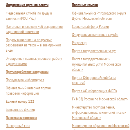
Информация органов власти
Полезные ссылки
Федеральная служба по труду и
Официальный сайт городского округа
занятости (РОСТРУД)
Дубны Московской области
Налоговая инспекция - об исправлении
Социальный фонд России
кадастровой стоимости
Федеральная налоговая служба
Подать заявление на получение
Росреестр
разрешения на такси — в электронном
виде
Портал государственных услуг
Электронная подпись упрощает работу
Портал государственных и
с документами
муниципальных услуг Московской
области
Противодействие коррупции
Портал Общероссийской базы
Прокуратура информирует
вакансий
Официальный интернет-портал
Портал АО «Корпорация «МСП»
правовой информации
ГУ МВД России по Московской области
Единый номер 122
Министерство госуправления,
Банкротство физлиц
информационных технологий и связи
Памятки заявителям
Московской области
Паспортный стол
Министерство образования Московской