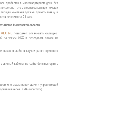
 все проблемы в многоквартирном доме без
но сделать – это авторизоваться при помощи
равляющая компания должна принять заявку в
осов решается за 24 часа.
озяйства Московской области
 ЖКХ МО
позволяет: оплачивать жилищно-
ний за услуги ЖКХ и передавать показания
енников онлайн, в случае ранее принятого
в личный кабинет на сайте dom.mosreg.ru с
своем многоквартирном доме и управляющей
ризация через ЕСИА (госуслуги).