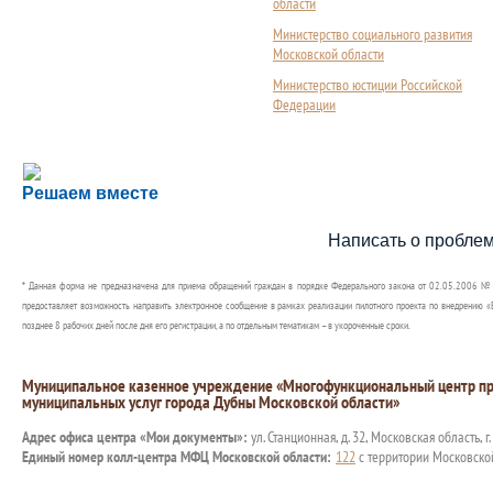
области
Министерство социального развития
Московской области
Министерство юстиции Российской
Федерации
Сложности с получением социальной выплаты или 
Решаем вместе
Сообщите об этом
Написать о пробле
* Данная форма не предназначена для приема обращений граждан в порядке Федерального закона от 02.05.2006 №
предоставляет возможность направить электронное сообщение в рамках реализации пилотного проекта по внедрению «Е
позднее 8 рабочих дней после дня его регистрации, а по отдельным тематикам – в укороченные сроки.
Муниципальное казенное учреждение «Многофункциональный центр пр
муниципальных услуг города Дубны Московской области»
Адрес офиса центра «Мои документы»:
ул. Станционная, д. 32, Московская область, г
Единый номер колл-центра МФЦ Московской области:
122
с территории Московско