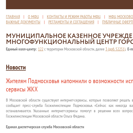
ГЛАВНАЯ
|
О МФЦ
|
КОНТАКТЫ И РЕЖИМ РАБОТЫ МФЦ
|
МФЦ МОСКОВС
ВАЖНЫЕ ДОКУМЕНТЫ
|
РЕГЛАМЕНТЫ И СОГЛАШЕНИЯ
|
ПУБЛИЧНЫЕ ОФЕР
МУНИЦИПАЛЬНОЕ КАЗЕННОЕ УЧРЕЖД
МНОГОФУНКЦИОНАЛЬНЫЙ ЦЕНТР ГОР
Единый колл-центр:
122
с территории Московской области, далее
3 (доб. 52251)
,
E-m
Новости
Жителям Подмосковья напомнили о возможности исп
сервисы ЖКХ
В Московской области существуют интернет-сервисы, которые позволяют решать
сообщает пресс-служба Госжилинспекции Подмосковья. «Сейчас как никогда в
останавливается. Указанные интернет-сервисы помогут в решении всех вопр
Госжилинспекции Московской области Ольга Федина.
Единая диспетчерская служба Московской области