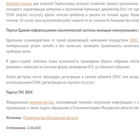
Интернет-портал
для жителей Подмосковья, который позволяет решать практически
походов в управляющую компанию и заполнения бумажных документов. Все, что нуж
ЕСИА (портал госуслуг), кратко описать проблему и указать ее точный адрес. Уп
течение 24 часов. Срок выполнения работ зависит от их сложности. Большинство вопр
Портал Единой информационно-аналитической системы жилищно-коммунального х
Удаленное взаимодействие со своей управляющей компанией посредством
ЕИАС
коммунальные услуги онлайн и без комиссии, проверять правильность начисле
приборов учета.
В пресс-службе отметили также возможность проведения общего собрания собств
решения о переходе на заочную форму проведения ОСС на обычном собрании.
Услуги доступны после процедуры регистрации в личном кабинете ЕИАС или входа 
использованием ЕСИА (регистрации на портале госуслуг).
Портал ГИС ЖКХ
Федеральный
интернет-ресурс
, позволяющий получить актуальную информацию о 
организации, а также подать обращение в Госжилинспекцию Московской области. Авто
Источник:
Правительство Московской области
Опубликовано:
22.04.2020