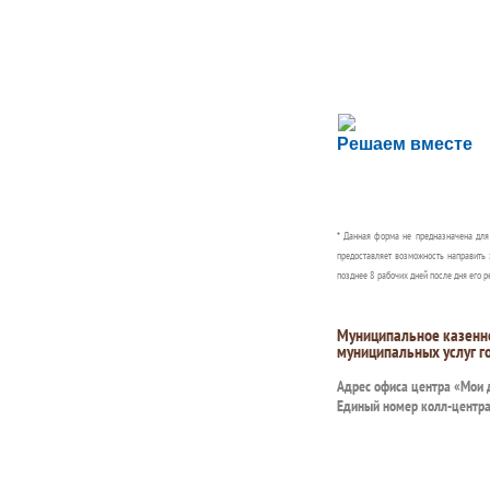
Сложности с пол
Решаем вместе
Сообщите об этом
* Данная форма не предназначена дл
предоставляет возможность направить 
позднее 8 рабочих дней после дня его р
Муниципальное казенн
муниципальных услуг г
Адрес офиса центра «Мои
Единый номер колл-центр