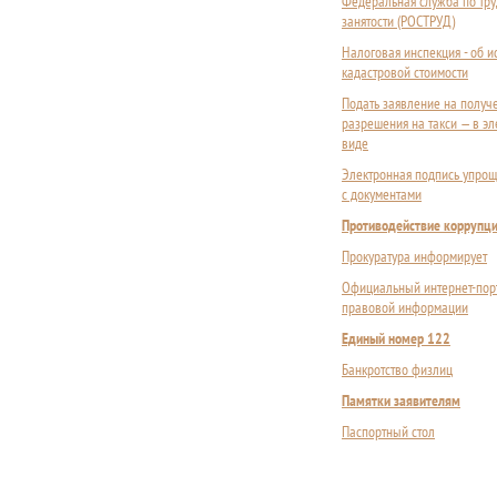
Федеральная служба по тру
занятости (РОСТРУД)
Налоговая инспекция - об 
кадастровой стоимости
Подать заявление на получ
разрешения на такси — в э
виде
Электронная подпись упрощ
с документами
Противодействие коррупц
Прокуратура информирует
Официальный интернет-пор
правовой информации
Единый номер 122
Банкротство физлиц
Памятки заявителям
Паспортный стол