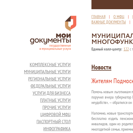
ГЛАВНАЯ
|
О МФЦ
|
ВАЖНЫЕ ДОКУМЕНТЫ
МУНИЦИПАЛ
МНОГОФУНК
Единый колл-центр:
122
с 
КОМПЛЕКСНЫЕ УСЛУГИ
Новости
МУНИЦИПАЛЬНЫЕ УСЛУГИ
РЕГИОНАЛЬНЫЕ УСЛУГИ
Жителям Подмоск
ФЕДЕРАЛЬНЫЕ УСЛУГИ
Помочь новым льготникам п
УСЛУГИ ДЛЯ БИЗНЕСА
поручил вчера губернатор 
ПЛАТНЫЕ УСЛУГИ
неудобств», — обратился он
ПРОЧИЕ УСЛУГИ
Напомню, новые транспортн
ЦИФРОВОЙ МФЦ
бесплатно ездить пенсион
ПАСПОРТНЫЙ СТОЛ
инвалидов, один из родите
ИНФОГРАФИКА
многодетной семьи, приемны