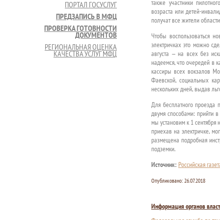
также участники пилотно
ПОРТАЛ ГОСУСЛУГ
возраста или детей-инвали
ПРЕДЗАПИСЬ В МФЦ
получат все жители области
ПРОВЕРКА ГОТОВНОСТИ
ДОКУМЕНТОВ
Чтобы воспользоваться но
электричках это можно сде
РЕГИОНАЛЬНАЯ ОЦЕНКА
КАЧЕСТВА УСЛУГ МФЦ
августа — на всех без ис
надеемся, что очередей в к
кассиры всех вокзалов Мо
Фаевской, социальных кар
нескольких дней, выдав льг
Для бесплатного проезда п
двумя способами: прийти в
мы установим к 1 сентября 
приехав на электричке, мог
размещена подробная инстр
подземки.
Источник:
Российская газет
Опубликовано:
26.07.2018
Информация органов влас