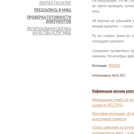
Он предупредил, что не сто
ПОРТАЛ ГОСУСЛУГ
не нужно проводить «алко
ПРЕДЗАПИСЬ В МФЦ
ночь.
ПРОВЕРКА ГОТОВНОСТИ
«И конечно не забывайте д
ДОКУМЕНТОВ
меньше выпьете», — сказал
РЕГИОНАЛЬНАЯ ОЦЕНКА
КАЧЕСТВА УСЛУГ МФЦ
По его словам, также не с
охлаждают организм.
Специалист посоветовал пр
лимоном. Эти нехитрые дейс
Источник:
РИАМО
Опубликовано:
06.01.2023
Информация органов влас
Федеральная служба по тру
занятости (РОСТРУД)
Налоговая инспекция - об 
кадастровой стоимости
Подать заявление на получ
разрешения на такси — в э