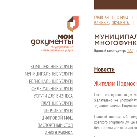
ГЛАВНАЯ
|
О МФЦ
|
ВАЖНЫЕ ДОКУМЕНТЫ
МУНИЦИПАЛ
МНОГОФУНК
Единый колл-центр:
122
с 
КОМПЛЕКСНЫЕ УСЛУГИ
Новости
МУНИЦИПАЛЬНЫЕ УСЛУГИ
РЕГИОНАЛЬНЫЕ УСЛУГИ
Жителям Подмоск
ФЕДЕРАЛЬНЫЕ УСЛУГИ
После праздников люди мо
УСЛУГИ ДЛЯ БИЗНЕСА
желательно не употреблят
ПЛАТНЫЕ УСЛУГИ
здравоохранения Подмоско
ПРОЧИЕ УСЛУГИ
Главный внештатный спец
ЦИФРОВОЙ МФЦ
крепкого спиртного лучше 
ПАСПОРТНЫЙ СТОЛ
белого вина или шампанско
ИНФОГРАФИКА