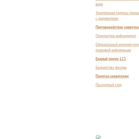
виде
Электронная подпись упрощ
с документами
Противодействие коррупц
Прокуратура информирует
Официальный интернет-пор
правовой информации
Единый номер 122
Банкротство физлиц
Памятки заявителям
Паспортный стол
Сложности с пол