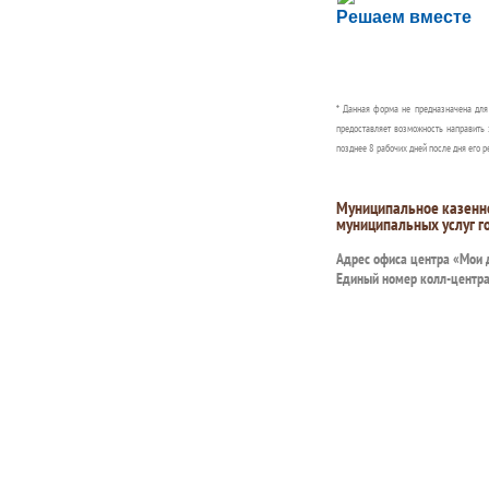
Решаем вместе
Сообщите об этом
* Данная форма не предназначена дл
предоставляет возможность направить 
позднее 8 рабочих дней после дня его р
Муниципальное казенн
муниципальных услуг г
Адрес офиса центра «Мои
Единый номер колл-центр