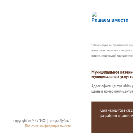
Сложности с пол
Решаем вместе
Сообщите об этом
* Данная форма не предназначена дл
предоставляет возможность направить 
позднее 8 рабочих дней после дня его р
Муниципальное казенн
муниципальных услуг г
Адрес офиса центра «Мои
Единый номер колл-центр
Сайт находится в стад
разработки и наполн
Copyright © МКУ "МФЦ города Дубны"
Политика конфиденциальности