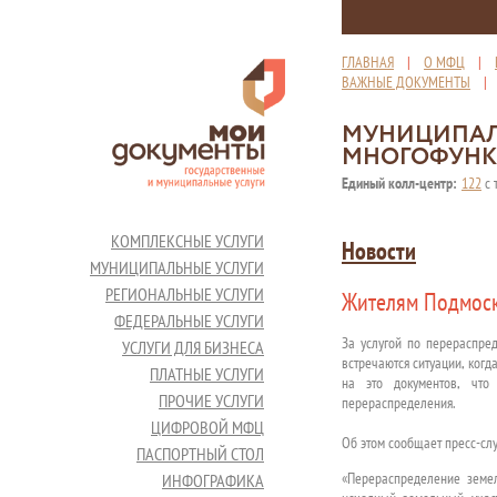
ГЛАВНАЯ
|
О МФЦ
|
ВАЖНЫЕ ДОКУМЕНТЫ
МУНИЦИПАЛ
МНОГОФУНК
Единый колл-центр:
122
с 
КОМПЛЕКСНЫЕ УСЛУГИ
Новости
МУНИЦИПАЛЬНЫЕ УСЛУГИ
РЕГИОНАЛЬНЫЕ УСЛУГИ
Жителям Подмоско
ФЕДЕРАЛЬНЫЕ УСЛУГИ
За услугой по перераспре
УСЛУГИ ДЛЯ БИЗНЕСА
встречаются ситуации, когд
ПЛАТНЫЕ УСЛУГИ
на это документов, что
ПРОЧИЕ УСЛУГИ
перераспределения.
ЦИФРОВОЙ МФЦ
Об этом сообщает пресс-сл
ПАСПОРТНЫЙ СТОЛ
«Перераспределение земел
ИНФОГРАФИКА