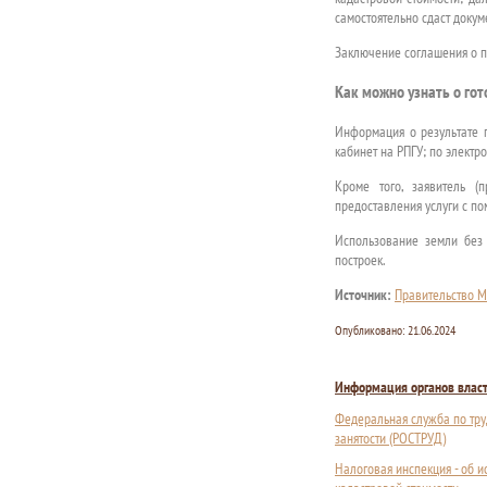
самостоятельно сдаст докум
Заключение соглашения о п
Как можно узнать о го
Информация о результате п
кабинет на РПГУ; по электро
Кроме того, заявитель (
предоставления услуги с по
Использование земли без
построек.
Источник:
Правительство М
Опубликовано:
21.06.2024
Информация органов влас
Федеральная служба по тру
занятости (РОСТРУД)
Налоговая инспекция - об 