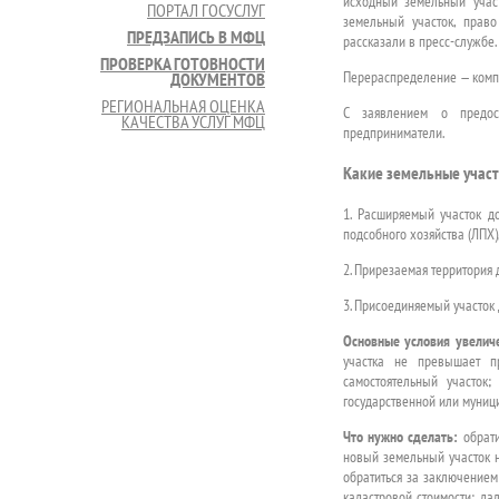
исходный земельный участ
ПОРТАЛ ГОСУСЛУГ
земельный участок, прав
ПРЕДЗАПИСЬ В МФЦ
рассказали в пресс-службе.
ПРОВЕРКА ГОТОВНОСТИ
Перераспределение — компле
ДОКУМЕНТОВ
РЕГИОНАЛЬНАЯ ОЦЕНКА
С заявлением о предост
КАЧЕСТВА УСЛУГ МФЦ
предприниматели.
Какие земельные учас
1. Расширяемый участок д
подсобного хозяйства (ЛПХ)
2. Прирезаемая территория 
3. Присоединяемый участок
Основные условия увеличе
участка не превышает п
самостоятельный участок
государственной или муници
Что нужно сделать:
обрати
новый земельный участок на
обратиться за заключением
кадастровой стоимости; да