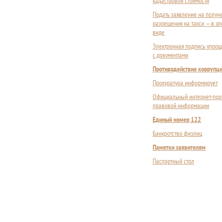
кадастровой стоимости
Подать заявление на получ
разрешения на такси — в э
виде
Электронная подпись упрощ
с документами
Противодействие коррупц
Прокуратура информирует
Официальный интернет-пор
правовой информации
Единый номер 122
Банкротство физлиц
Памятки заявителям
Паспортный стол