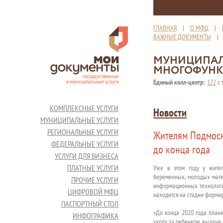
ГЛАВНАЯ
|
О МФЦ
|
ВАЖНЫЕ ДОКУМЕНТЫ
МУНИЦИПАЛ
МНОГОФУНК
Единый колл-центр:
122
с 
КОМПЛЕКСНЫЕ УСЛУГИ
Новости
МУНИЦИПАЛЬНЫЕ УСЛУГИ
РЕГИОНАЛЬНЫЕ УСЛУГИ
Жителям Подмоско
ФЕДЕРАЛЬНЫЕ УСЛУГИ
до конца года
УСЛУГИ ДЛЯ БИЗНЕСА
ПЛАТНЫЕ УСЛУГИ
Уже в этом году у жител
беременных, молодых матер
ПРОЧИЕ УСЛУГИ
информационных технологий
ЦИФРОВОЙ МФЦ
находится на стадии форми
ПАСПОРТНЫЙ СТОЛ
«До конца 2020 года план
ИНФОГРАФИКА
уходу за ребенком, выдаче 