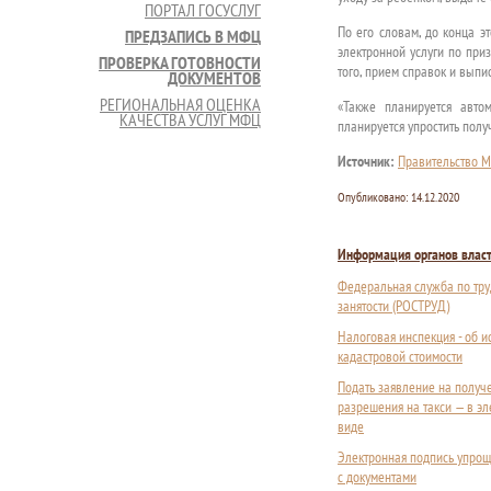
ПОРТАЛ ГОСУСЛУГ
По его словам, до конца э
ПРЕДЗАПИСЬ В МФЦ
электронной услуги по при
ПРОВЕРКА ГОТОВНОСТИ
того, прием справок и выпи
ДОКУМЕНТОВ
РЕГИОНАЛЬНАЯ ОЦЕНКА
«Также планируется авто
КАЧЕСТВА УСЛУГ МФЦ
планируется упростить полу
Источник:
Правительство М
Опубликовано:
14.12.2020
Информация органов влас
Федеральная служба по тру
занятости (РОСТРУД)
Налоговая инспекция - об 
кадастровой стоимости
Подать заявление на получ
разрешения на такси — в э
виде
Электронная подпись упрощ
с документами