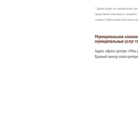
* Данная форма не предназначена дл
предоставляет возможность направить 
позднее 8 рабочих дней после дня его р
Муниципальное казенн
муниципальных услуг г
Адрес офиса центра «Мои
Единый номер колл-центр