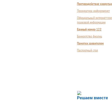
Противодействие коррупц
Прокуратура информирует
Официальный интернет-пор
правовой информации
Единый номер 122
Банкротство физлиц
Памятки заявителям
Паспортный стол
Сложности с пол
Решаем вместе
Сообщите об этом