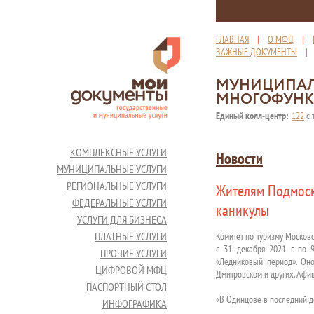
ГЛАВНАЯ
|
О МФЦ
|
ВАЖНЫЕ ДОКУМЕНТЫ
МУНИЦИПАЛ
МНОГОФУНК
Единый колл-центр:
122
с 
КОМПЛЕКСНЫЕ УСЛУГИ
Новости
МУНИЦИПАЛЬНЫЕ УСЛУГИ
РЕГИОНАЛЬНЫЕ УСЛУГИ
Жителям Подмоск
ФЕДЕРАЛЬНЫЕ УСЛУГИ
каникулы
УСЛУГИ ДЛЯ БИЗНЕСА
ПЛАТНЫЕ УСЛУГИ
Комитет по туризму Москов
с 31 декабря 2021 г. по 
ПРОЧИЕ УСЛУГИ
«Ледниковый период». Оно 
ЦИФРОВОЙ МФЦ
Дмитровском и других. Афи
ПАСПОРТНЫЙ СТОЛ
«В Одинцове в последний де
ИНФОГРАФИКА