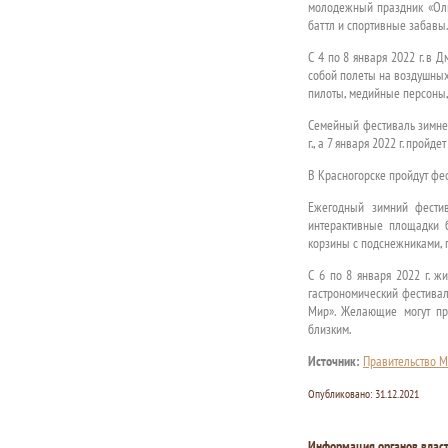
молодежный праздник «Оли
баттл и спортивные забавы.
С 4 по 8 января 2022 г. в 
собой полеты на воздушных
пилоты, медийные персоны,
Семейный фестиваль зимней
г., а 7 января 2022 г. прой
В Красногорске пройдут фе
Ежегодный зимний фестив
интерактивные площадки б
корзины с подснежниками, г
С 6 по 8 января 2022 г. 
гастрономический фестивал
Мир». Желающие могут пр
близким.
Источник:
Правительство М
Опубликовано:
31.12.2021
Информация органов влас