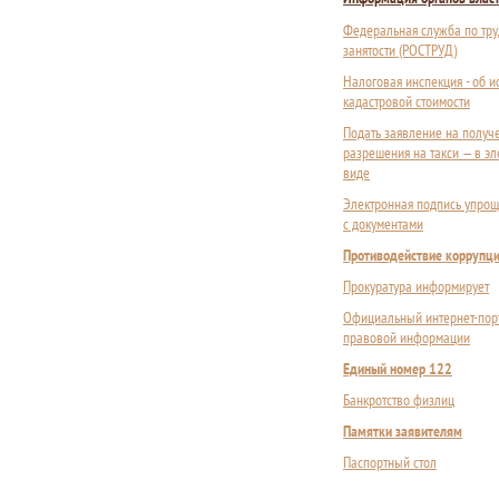
Федеральная служба по тру
занятости (РОСТРУД)
Налоговая инспекция - об 
кадастровой стоимости
Подать заявление на получ
разрешения на такси — в э
виде
Электронная подпись упрощ
с документами
Противодействие коррупц
Прокуратура информирует
Официальный интернет-пор
правовой информации
Единый номер 122
Банкротство физлиц
Памятки заявителям
Паспортный стол