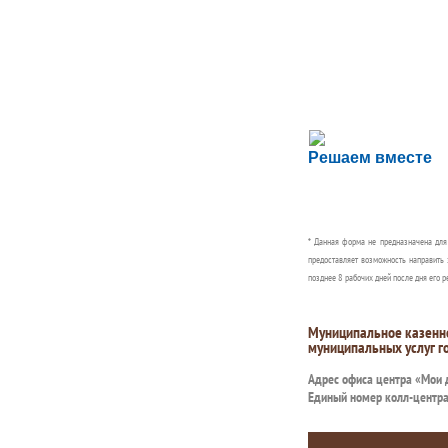
Сложности с пол
Решаем вместе
Сообщите об этом
* Данная форма не предназначена дл
предоставляет возможность направить 
позднее 8 рабочих дней после дня его р
Муниципальное казенн
муниципальных услуг г
Адрес офиса центра «Мои
Единый номер колл-центр