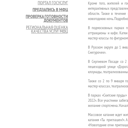
ПОРТАЛ ГОСУСЛУГ
Кроме того, жителей и г
интерактивных представлен
ПРЕДЗАПИСЬ В МФЦ
области. Также в течение 
ПРОВЕРКА ГОТОВНОСТИ
новогоднюю ночь. Подробно
ДОКУМЕНТОВ
РЕГИОНАЛЬНАЯ ОЦЕНКА
В подмосковных парках го
КАЧЕСТВА УСЛУГ МФЦ
аттракционы и кафе. Катки
мастер-классы по фигурному
В Рузском округе до 1 ян
Снегурочек».
В Сергиевом Посаде со 2 
пешеходной улице «Дорога
клоунады, театрализованны
Также со 2 по 9 января г
мастер-классах, театрализо
В парках «Скитские пруды»
2022». Все участники забе
желание спортсмена. Начало
Массовое катание ждет жит
катания «Ты приглашен!». 
«Новогодние огни приглашаю