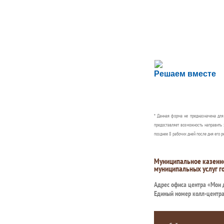
Сложности с пол
Решаем вместе
Сообщите об этом
* Данная форма не предназначена дл
предоставляет возможность направить 
позднее 8 рабочих дней после дня его р
Муниципальное казенн
муниципальных услуг г
Адрес офиса центра «Мои
Единый номер колл-центр