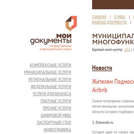
ГЛАВНАЯ
|
О МФЦ
|
ВАЖНЫЕ ДОКУМЕНТЫ
МУНИЦИПАЛ
МНОГОФУНК
Единый колл-центр:
122
с 
КОМПЛЕКСНЫЕ УСЛУГИ
Новости
МУНИЦИПАЛЬНЫЕ УСЛУГИ
РЕГИОНАЛЬНЫЕ УСЛУГИ
Жителям Подмоск
ФЕДЕРАЛЬНЫЕ УСЛУГИ
Airbnb
УСЛУГИ ДЛЯ БИЗНЕСА
ПЛАТНЫЕ УСЛУГИ
Самые популярные сервисы 
отечественными аналогами,
ПРОЧИЕ УСЛУГИ
области составил подборку
ЦИФРОВОЙ МФЦ
ПАСПОРТНЫЙ СТОЛ
1. Ostrovok.ru
ИНФОГРАФИКА
Сегодня один из самых из