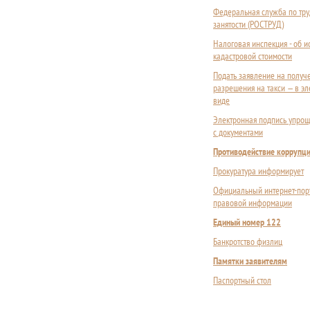
Федеральная служба по тру
занятости (РОСТРУД)
Налоговая инспекция - об 
кадастровой стоимости
Подать заявление на получ
разрешения на такси — в э
виде
Электронная подпись упрощ
с документами
Противодействие коррупц
Прокуратура информирует
Официальный интернет-пор
правовой информации
Единый номер 122
Банкротство физлиц
Памятки заявителям
Паспортный стол