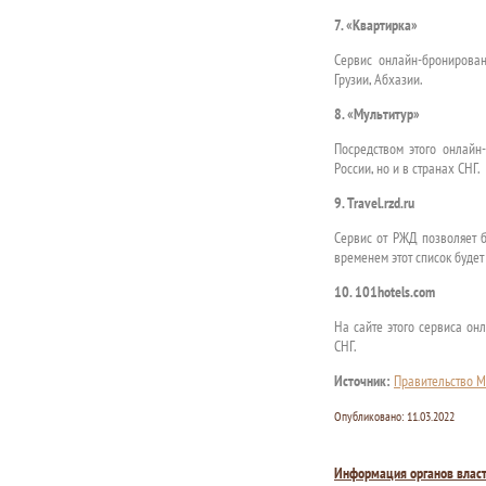
7. «Квартирка»
Сервис онлайн-бронирован
Грузии, Абхазии.
8. «Мультитур»
Посредством этого онлайн
России, но и в странах СНГ.
9. Travel.rzd.ru
Сервис от РЖД позволяет б
временем этот список будет
10. 101hotels.com
На сайте этого сервиса он
СНГ.
Источник:
Правительство М
Опубликовано:
11.03.2022
Информация органов влас