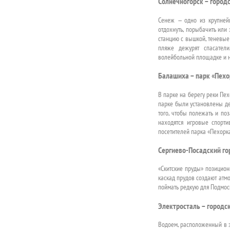
Солнечногорск – город
Сенеж — одно из крупнейш
отдохнуть, порыбачить или
станцию с вышкой, теневые
пляже дежурят спасатели
волейбольной площадке и н
Балашиха – парк «Пехо
В парке на берегу реки Пех
парке были установлены де
того, чтобы полежать и поз
находятся игровые спорти
посетителей парка «Пехорка
Сергиево-Посадский го
«Скитские пруды» позицион
каскад прудов создают атм
поймать редкую для Подмос
Электросталь – городс
Водоем, расположенный в э