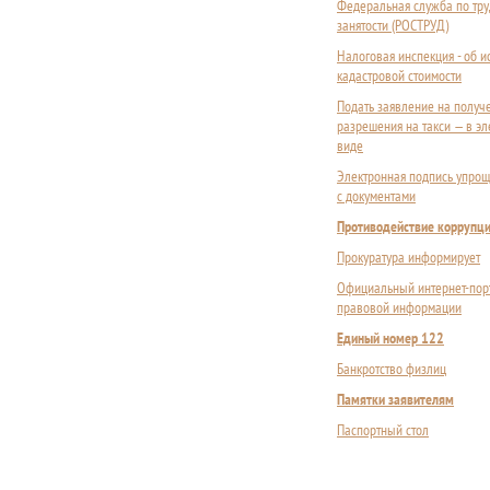
Федеральная служба по тру
занятости (РОСТРУД)
Налоговая инспекция - об 
кадастровой стоимости
Подать заявление на получ
разрешения на такси — в э
виде
Электронная подпись упрощ
с документами
Противодействие коррупц
Прокуратура информирует
Официальный интернет-пор
правовой информации
Единый номер 122
Банкротство физлиц
Памятки заявителям
Паспортный стол