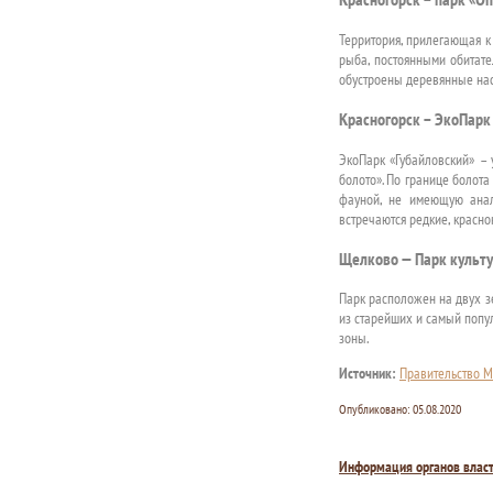
Территория, прилегающая к
рыба, постоянными обитате
обустроены деревянные нас
Красногорск – ЭкоПарк
ЭкоПарк «Губайловский» – 
болото». По границе болот
фауной, не имеющую анал
встречаются редкие, красн
Щелково — Парк культу
Парк расположен на двух з
из старейших и самый попул
зоны.
Источник:
Правительство М
Опубликовано:
05.08.2020
Информация органов влас