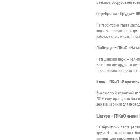
1 гектара оборудована зоно
Серебряные Пруды – П
На территории парка распо
водоема, получены разреше
работает спасательный пост
Люберцы – ПКиО «Ната
Наташинский парк — излюб
Наташинские пруды, в чест
Также можно организовать 
Клин – ПКиО «Березов
Высоковский городской па
2019 году проведено благо
лежаки, кабинки для переод
Шатура – ГПКиО имени 
На территории парка распо
пруда. Это зона тихого о
ротонда для влюбленных. 