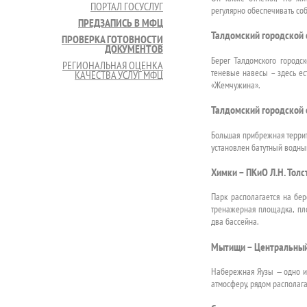
ПОРТАЛ ГОСУСЛУГ
регулярно обеспечивать со
ПРЕДЗАПИСЬ В МФЦ
Талдомский городской 
ПРОВЕРКА ГОТОВНОСТИ
ДОКУМЕНТОВ
Берег Талдомского городс
РЕГИОНАЛЬНАЯ ОЦЕНКА
теневые навесы – здесь ес
КАЧЕСТВА УСЛУГ МФЦ
«Жемчужина».
Талдомский городской 
Большая прибрежная террит
установлен батутный водны
Химки – ПКиО Л.Н. Толс
Парк располагается на бер
тренажерная площадка, пло
два бассейна.
Мытищи – Центральный
Набережная Яузы — одно и
атмосферу, рядом располага