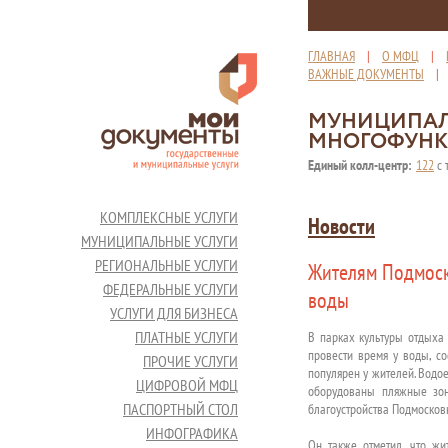
ГЛАВНАЯ
|
О МФЦ
|
ВАЖНЫЕ ДОКУМЕНТЫ
МУНИЦИПАЛ
МНОГОФУНК
Единый колл-центр:
122
с 
КОМПЛЕКСНЫЕ УСЛУГИ
Новости
МУНИЦИПАЛЬНЫЕ УСЛУГИ
РЕГИОНАЛЬНЫЕ УСЛУГИ
Жителям Подмоско
ФЕДЕРАЛЬНЫЕ УСЛУГИ
воды
УСЛУГИ ДЛЯ БИЗНЕСА
ПЛАТНЫЕ УСЛУГИ
В парках культуры отдыха 
провести время у воды, с
ПРОЧИЕ УСЛУГИ
популярен у жителей. Водо
ЦИФРОВОЙ МФЦ
оборудованы пляжные зон
ПАСПОРТНЫЙ СТОЛ
благоустройства Подмосков
ИНФОГРАФИКА
Он также отметил, что жи