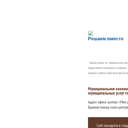
Сложности с пол
Решаем вместе
Сообщите об этом
* Данная форма не предназначена дл
предоставляет возможность направить 
позднее 8 рабочих дней после дня его р
Муниципальное казенн
муниципальных услуг г
Адрес офиса центра «Мои
Единый номер колл-центр
Сайт находится в стад