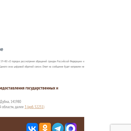
пособия?
ме
 59-ФЗ «О порядке рассмотрения обращений граждан Российской Федерации» и
диного окна цифровой обратной связи». Ответ на сообщение будет направлен не
едоставления государственных и
. Дубна, 141980
й области, далее
3 (доб. 52251)