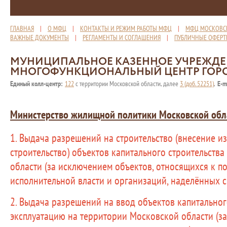
ГЛАВНАЯ
|
О МФЦ
|
КОНТАКТЫ И РЕЖИМ РАБОТЫ МФЦ
|
МФЦ МОСКОВС
ВАЖНЫЕ ДОКУМЕНТЫ
|
РЕГЛАМЕНТЫ И СОГЛАШЕНИЯ
|
ПУБЛИЧНЫЕ ОФЕР
МУНИЦИПАЛЬНОЕ КАЗЕННОЕ УЧРЕЖД
МНОГОФУНКЦИОНАЛЬНЫЙ ЦЕНТР ГОР
Единый колл-центр:
122
с территории Московской области, далее
3 (доб. 52251)
,
E-m
Министерство жилищной политики Московской обл
1. Выдача разрешений на строительство (внесение и
строительство) объектов капитального строительств
области (за исключением объектов, относящихся к 
исполнительной власти и организаций, наделённых 
2. Выдача разрешений на ввод объектов капитальног
эксплуатацию на территории Московской области (з