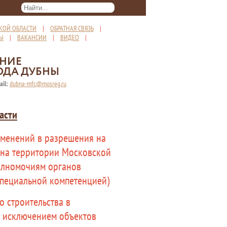
КОЙ ОБЛАСТИ
|
ОБРАТНАЯ СВЯЗЬ
|
ТЫ
|
ВАКАНСИИ
|
ВИДЕО
|
ЕНИЕ
ОДА ДУБНЫ
ail:
dubna-mfc@mosreg.ru
асти
зменений в разрешения на
а на территории Московской
полномочиям органов
специальной компетенцией)
о строительства в
а исключением объектов