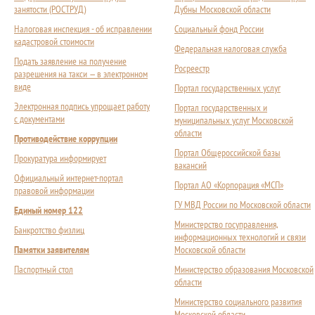
занятости (РОСТРУД)
Дубны Московской области
Налоговая инспекция - об исправлении
Социальный фонд России
кадастровой стоимости
Федеральная налоговая служба
Подать заявление на получение
Росреестр
разрешения на такси — в электронном
виде
Портал государственных услуг
Электронная подпись упрощает работу
Портал государственных и
с документами
муниципальных услуг Московской
области
Противодействие коррупции
Портал Общероссийской базы
Прокуратура информирует
вакансий
Официальный интернет-портал
Портал АО «Корпорация «МСП»
правовой информации
ГУ МВД России по Московской области
Единый номер 122
Министерство госуправления,
Банкротство физлиц
информационных технологий и связи
Памятки заявителям
Московской области
Паспортный стол
Министерство образования Московской
области
Министерство социального развития
Московской области